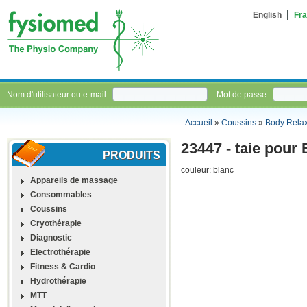
English
Fra
Nom d'utilisateur ou e-mail :
Mot de passe :
Accueil
»
Coussins
»
Body Rela
23447 - taie pour
PRODUITS
couleur: blanc
Appareils de massage
Consommables
Coussins
Cryothérapie
Diagnostic
Electrothérapie
Fitness & Cardio
Hydrothérapie
MTT