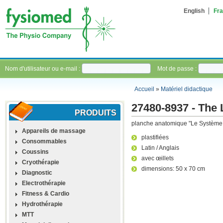
English
Fra
Nom d'utilisateur ou e-mail :
Mot de passe :
Accueil
»
Matériel didactique
27480-8937 - The
PRODUITS
planche anatomique "Le Système 
Appareils de massage
plastifiées
Consommables
Latin / Anglais
Coussins
avec œillets
Cryothérapie
dimensions: 50 x 70 cm
Diagnostic
Electrothérapie
Fitness & Cardio
Hydrothérapie
MTT