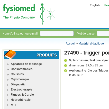
English
Fra
Nom d'utilisateur ou e-mail :
Mot de passe :
Accueil
»
Matériel didactique
27490 - trigger po
PRODUITS
9 planches en plastique styrè
Appareils de massage
dimensions: 27,5 x 35 cm
Consommables
expliquant le rôle des Trigger
Coussins
la douleur
Cryothérapie
Diagnostic
Electrothérapie
Fitness & Cardio
Hydrothérapie
MTT