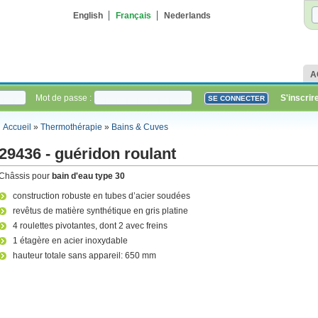
English
Français
Nederlands
A
Mot de passe :
S'inscrir
Accueil
»
Thermothérapie
»
Bains & Cuves
29436 - guéridon roulant
Châssis pour
bain d'eau type 30
construction robuste en tubes d’acier soudées
revêtus de matière synthétique en gris platine
4 roulettes pivotantes, dont 2 avec freins
1 étagère en acier inoxydable
hauteur totale sans appareil: 650 mm