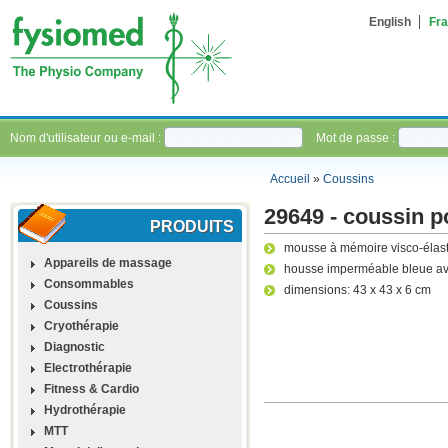
English
Fra
Nom d'utilisateur ou e-mail :
Mot de passe :
Accueil
»
Coussins
29649 - coussin p
PRODUITS
mousse à mémoire visco-élas
Appareils de massage
housse imperméable bleue av
Consommables
dimensions: 43 x 43 x 6 cm
Coussins
Cryothérapie
Diagnostic
Electrothérapie
Fitness & Cardio
Hydrothérapie
MTT