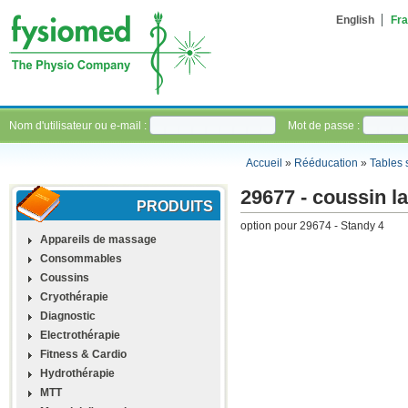
English
Fra
Nom d'utilisateur ou e-mail :
Mot de passe :
Accueil
»
Rééducation
»
Tables 
29677 - coussin l
PRODUITS
option pour 29674 - Standy 4
Appareils de massage
Consommables
Coussins
Cryothérapie
Diagnostic
Electrothérapie
Fitness & Cardio
Hydrothérapie
MTT