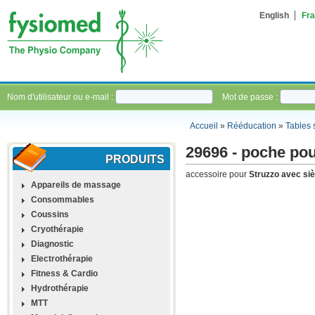
English
Fra
Nom d'utilisateur ou e-mail :
Mot de passe :
Accueil
»
Rééducation
»
Tables 
29696 - poche pou
PRODUITS
accessoire pour
Struzzo avec siè
Appareils de massage
Consommables
Coussins
Cryothérapie
Diagnostic
Electrothérapie
Fitness & Cardio
Hydrothérapie
MTT