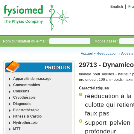
English
Fra
Nom d'utilisateur ou e-mail :
Mot de passe :
Accueil
»
Rééducation
»
Aides à
29713 - Dynamico
PRODUITS
modèle pour adultes - hauteur 
Appareils de massage
profondeur: 106 cm - poids maxim
Consommables
Caractéristiques
Coussins
rééducation à la
Cryothérapie
culotte qui retien
Diagnostic
Electrothérapie
faux pas
Fitness & Cardio
support pelvien
Hydrothérapie
MTT
profondeur