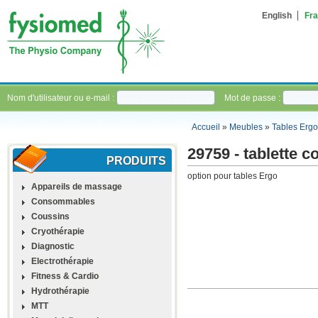
English
Fra
Nom d'utilisateur ou e-mail :
Mot de passe :
Accueil
»
Meubles
»
Tables Ergo
29759 - tablette c
PRODUITS
option pour tables Ergo
Appareils de massage
Consommables
Coussins
Cryothérapie
Diagnostic
Electrothérapie
Fitness & Cardio
Hydrothérapie
MTT