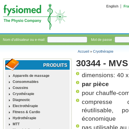
English
Fra
Nom d'utilisateur ou e-mail :
Mot de passe :
Accueil
»
Cryothérapie
30344 - MVS
PRODUITS
dimensions: 40 
Appareils de massage
Consommables
par pièce
Coussins
pour chauffe-com
Cryothérapie
Diagnostic
compresse ch
Electrothérapie
réutilisable, p
Fitness & Cardio
économique
Hydrothérapie
MTT
pas utilisable a