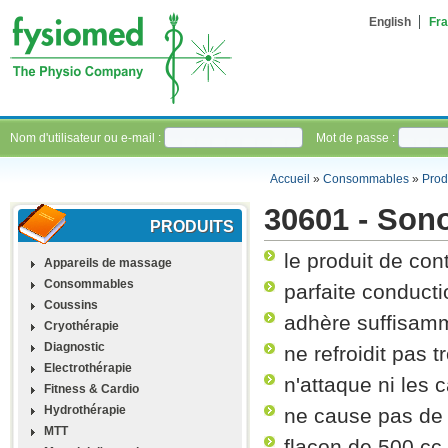
English
Fra
Nom d'utilisateur ou e-mail :
Mot de passe :
Accueil
»
Consommables
»
Prod
30601 - Sono
PRODUITS
le produit de con
Appareils de massage
Consommables
parfaite conducti
Coussins
adhère suffisamm
Cryothérapie
Diagnostic
ne refroidit pas t
Electrothérapie
n'attaque ni les 
Fitness & Cardio
Hydrothérapie
ne cause pas de
MTT
flacon de 500 cc