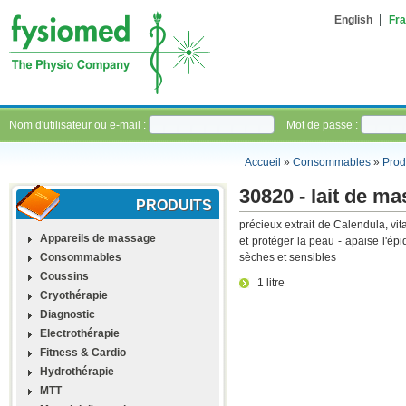
English
Fra
Nom d'utilisateur ou e-mail :
Mot de passe :
Accueil
»
Consommables
»
Prod
30820 - lait de ma
PRODUITS
précieux extrait de Calendula, vit
Appareils de massage
et protéger la peau - apaise l'é
Consommables
sèches et sensibles
Coussins
1 litre
Cryothérapie
Diagnostic
Electrothérapie
Fitness & Cardio
Hydrothérapie
MTT