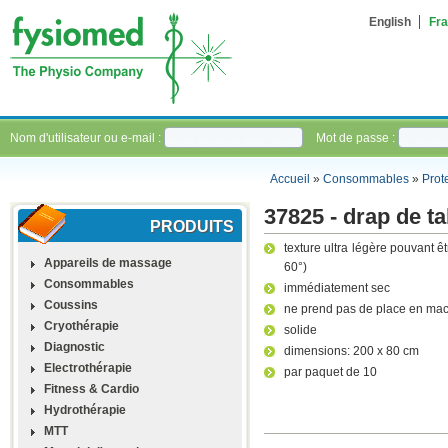
English
Fra
Nom d'utilisateur ou e-mail :
Mot de passe :
Accueil
»
Consommables
»
Prot
37825 - drap de ta
PRODUITS
texture ultra légère pouvant 
Appareils de massage
60°)
Consommables
immédiatement sec
Coussins
ne prend pas de place en ma
Cryothérapie
solide
Diagnostic
dimensions: 200 x 80 cm
Electrothérapie
par paquet de 10
Fitness & Cardio
Hydrothérapie
MTT