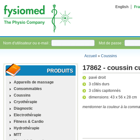
English
Fra
Nom d'utilisateur ou e-mail :
Mot de passe :
Accueil
»
Coussins
17862 - coussin c
PRODUITS
pavé droit
Appareils de massage
3 côtés durs
Consommables
3 côtés capitonnés
Coussins
dimensions: 43 x 56 x 28 cm
Cryothérapie
mentionner la couleur à la command
Diagnostic
Electrothérapie
Fitness & Cardio
Hydrothérapie
MTT